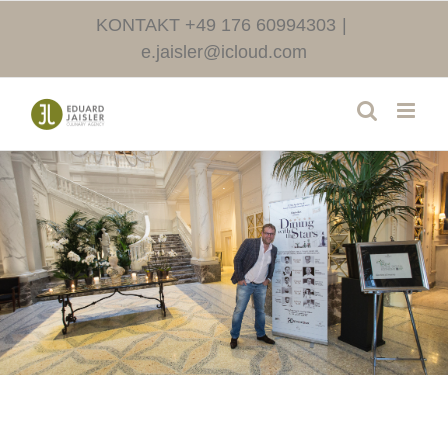
Skip
KONTAKT +49 176 60994303
|
to
e.jaisler@icloud.com
content